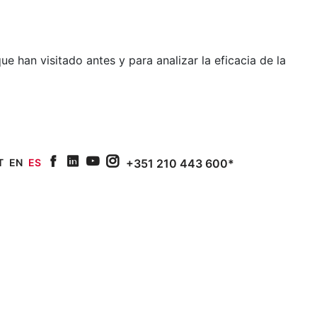
e han visitado antes y para analizar la eficacia de la
T
EN
ES
+351 210 443 600*
facebook
linkedin
youtube
Instagram