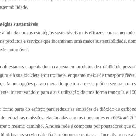
tentabilidade.
égias sustentáveis
 alinhada com as estratégias sustentáveis mais eficazes para o mercado
ns produtos e serviços que incentivam uma maior sustentabilidade, no
rede automóvel.
oal:
estamos empenhados na aposta em produtos de mobilidade pessoal
gura e à sua bicicleta e/ou trotinete, enquanto meios de transporte fiáve
o, criamos opções para o mercado que tornam esta prática segura, com s
iente, incentivando-o para a sua utilização de uma forma tranquila e 10
:
como parte do esforço para reduzir as emissões de dióxido de carbon
o de reduzir as emissões relacionadas com os transportes em 60% até 
er o mesmo caminho. A nossa rede é composta por prestadores que dis
u híbridos nos serviços de táxis, reboques e rent-a-car. Incentivamos e 