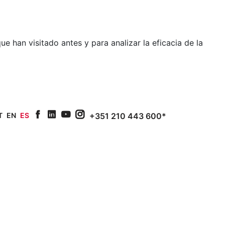
e han visitado antes y para analizar la eficacia de la
T
EN
ES
+351 210 443 600*
facebook
linkedin
youtube
Instagram