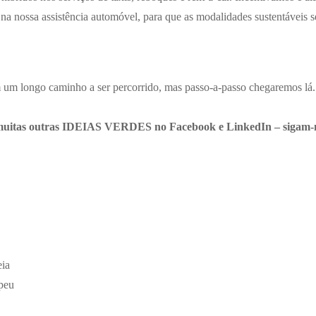
s na nossa assistência automóvel, para que as modalidades sustentáveis 
m um longo caminho a ser percorrido, mas passo-a-passo chegaremos lá.
e muitas outras IDEIAS VERDES no
Facebook
e
LinkedIn
– sigam-
ia
peu