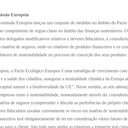
issão Europeia
Comissão Europeia lançou um conjunto de medidas no âmbito do Pacto
ao cumprimento de regras claras no âmbito das finanças sustentáveis.
atos delegados modificativos relativos a deveres fiduciários, à consultor
atéria de seguros, onde os criadores de produtos financeiros e os cons
 fatores de sustentabilidade no processo de conceção dos seus produtos 
eia, o Pacto Ecológico Europeu é uma estratégia de crescimento com 
e a saúde dos cidadãos, assegurar a neutralidade climática da Europa at
 capital natural e a biodiversidade da UE”
. Nesse sentido, as seis alter
empresas rumo à sustentabilidade, nomeadamente através da: consultoria
ria de seguros (compreender e discutir as preferências do próprio clie
res fiduciários (avaliar corretamente os riscos em matéria de sustentabil
nanceiros terá obrigatoriamente de ter em consideração vários fatores de
s para o cliente. Isto tudo para ajudar as empresas a tomarem real cons