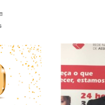
er
Linkedin
S