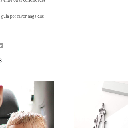
 entre otras curiosidades
a guía por favor haga
clic
er
Linkedin
S