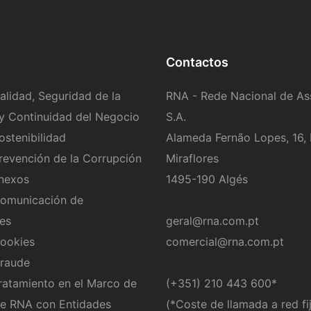
Contactos
Calidad, Seguridad de la
RNA - Rede Nacional de Ass
y Continuidad del Negocio
S.A.
ostenibilidad
Alameda Fernão Lopes, 16, 
Prevención de la Corrupción
Miraflores
onexos
1495-190 Algés
Comunicación de
des
geral@rna.com.pt
Cookies
comercial@rna.com.pt
ifraude
Tratamiento en el Marco de
​(+351) 210 443 600
*
de RNA con Entidades
(*Coste de llamada a red fi