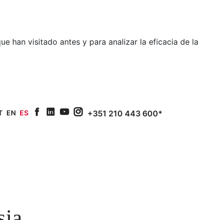
e han visitado antes y para analizar la eficacia de la
T
EN
ES
+351 210 443 600*
facebook
linkedin
youtube
Instagram
sia