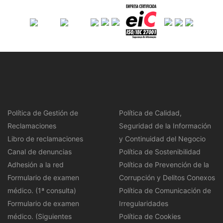
Política de Gestión de
Política de Calidad,
Reclamaciones
Seguridad de la Información
Libro de reclamaciones
y Continuidad del Negocio
Canal de denuncias
Política de Sostenibilidad
Adhesión a la red
Política de Prevención de la
Formulario de examen
Corrupción y Delitos Conexos
médico. (1ª consulta)
Política de Comunicación de
Formulario de examen
Irregularidades
médico. (Siguientes
Política de Cookies