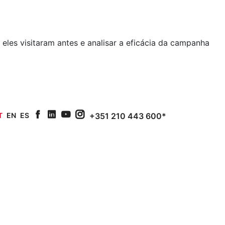
eles visitaram antes e analisar a eficácia da campanha
T
EN
ES
+351 210 443 600*
facebook
linkedin
youtube
Instagram