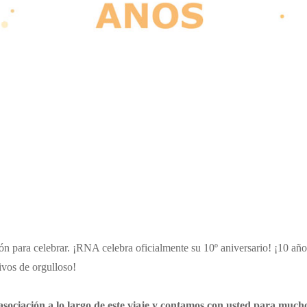
n para celebrar. ¡RNA celebra oficialmente su 10º aniversario! ¡10 año
ivos de orgulloso!
sociación a lo largo de este viaje y contamos con usted para much