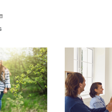
er
Linkedin
S