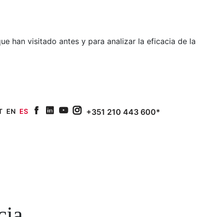
e han visitado antes y para analizar la eficacia de la
T
EN
ES
+351 210 443 600*
facebook
linkedin
youtube
Instagram
cia