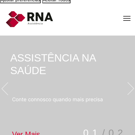
ASSISTÊNCIA NA
SAÚDE
Conte connosco quando mais precisa
01
/02
Ver Mais