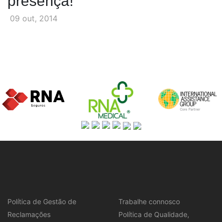
presença!
09 out, 2014
Política de Gestão de
Trabalhe connosco
Reclamações
Política de Qualidade,